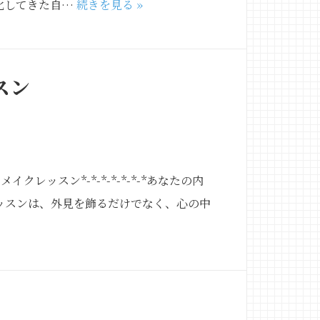
化してきた自…
続きを見る »
スン
クレッスン*-*-*-*-*-*-*あなたの内
ッスンは、外見を飾るだけでなく、心の中