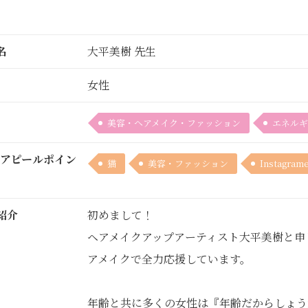
名
大平美樹 先生
女性
美容・ヘアメイク・ファッション
エネルギ
/アピールポイン
猫
美容・ファッション
Instagram
紹介
初めまして！
ヘアメイクアップアーティスト大平美樹と申
アメイクで全力応援しています。
年齢と共に多くの女性は『年齢だからしょう