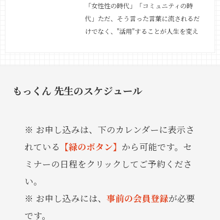
「女性性の時代」「コミュニティの時
代」ただ、そう言った言葉に流されるだ
けでなく、"活用"することが人生を変え
るコツ！サーフィンを習ったことがなけ
れば波に乗れないように、コミュニティ
も、活用法を知って使いこなす人と、そ
うでない人とで、大きな差が生まれてき
もっくん 先生のスケジュール
ます。コミュニティの時代と言われるけ
ど、そもそも…
続きを見る »
お申し込みは、下のカレンダーに表示さ
れている
【緑のボタン】
から可能です。セ
ミナーの日程をクリックしてご予約くださ
い。
お申し込みには、
事前の会員登録
が必要
です。