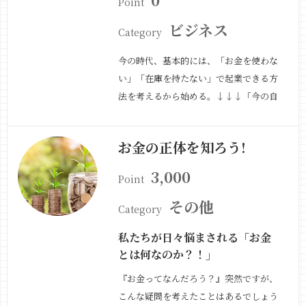
Point
ビジネス
Category
今の時代、基本的には、「お金を使わな
い」「在庫を持たない」で起業できる方
法を考えるから始める。↓↓↓「今の自
分にできること」を考える↓↓↓できる
限り「得意なこと」を仕事にする（商品
お金の正体を知ろう!
づくり）↓↓↓「誰に向けた商品なの
か？」を考える↓↓↓どうやってお客さ
3,000
Point
まと接点をもつか？を考える（いわゆる
集客）↓↓↓あ…
その他
続きを見る »
Category
私たちが日々悩まされる「お金
とは何なのか？！」
『お金ってなんだろう？』突然ですが、
こんな疑問を考えたことはあるでしょう