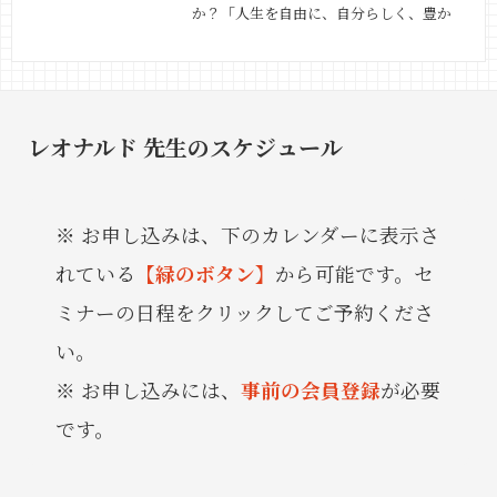
か？「人生を自由に、自分らしく、豊か
に生きたい！」そう思う人ほど、お金の
ことを知る。お金とちゃんと向き合うこ
とが大事だと思います。私たちは、社会
人となり、会社員の方は月末に給料をも
レオナルド 先生のスケジュール
らいます。勤めていたら、源泉徴収、年
末調整など、…
続きを見る »
お申し込みは、下のカレンダーに表示さ
れている
【緑のボタン】
から可能です。セ
ミナーの日程をクリックしてご予約くださ
い。
お申し込みには、
事前の会員登録
が必要
です。