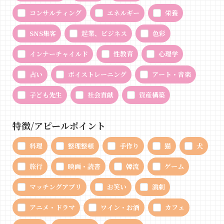
コンサルティング
エネルギー
栄養
SNS集客
起業、ビジネス
色彩
インナーチャイルド
性教育
心理学
占い
ボイストレーニング
アート・音楽
子ども先生
社会貢献
資産構築
特徴/アピールポイント
料理
整理整頓
手作り
猫
犬
旅行
映画・読書
韓流
ゲーム
マッチングアプリ
お笑い
演劇
アニメ・ドラマ
ワイン・お酒
カフェ