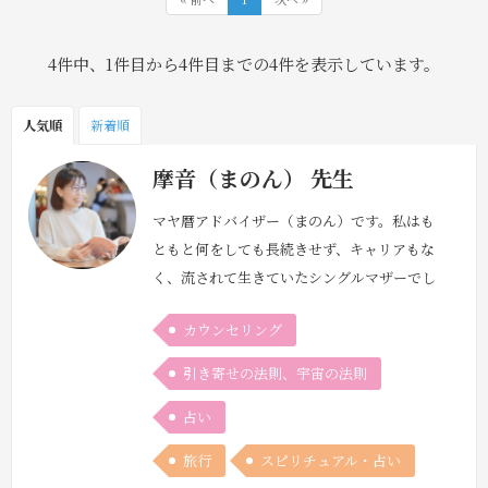
4件中、1件目から4件目までの4件を表示しています。
人気順
新着順
摩音（まのん） 先生
マヤ暦アドバイザー（まのん）です。私はも
ともと何をしても長続きせず、キャリアもな
く、流されて生きていたシングルマザーでし
た。4年前にマヤ暦に出会って、自分の本質
カウンセリング
や強み、人生のサイクルを知り、生き方を変
えるタイミングに気づいて、人生を変えよう
引き寄せの法則、宇宙の法則
と決意。分析力と癒しの力という自分の本質
占い
を活かして、今はマヤ暦アドバイザーとフラ
ワーエッセンスのプラクティショナーをして
旅行
スピリチュアル・占い
います。以前の私のように、自分の本質に