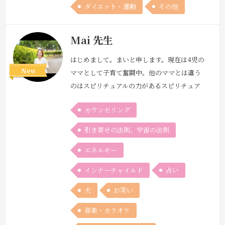
ダイエット・運動
その他
Mai 先生
はじめまして。まいと申します。現在は4児の
New
ママとして子育て奮闘中。他のママとは違う
のはスピリチュアルの力があるスピリチュア
ルママ。見えたら聞こえたり。スピリチュア
カウンセリング
ルの力をオンオフ使いこなして生活してま
す。元自己肯定感、劇的に低い人間でした。
引き寄せの法則、宇宙の法則
親から否定ばかりされて育ったからだと思い
エネルギー
ます。アカシックレコードの力が小さい頃か
らあったことに最近気付かされ、それを生か
インナーチャイルド
占い
して人を癒したいと決意して会社員からス
ピ…
続きを見る »
犬
お笑い
音楽・カラオケ