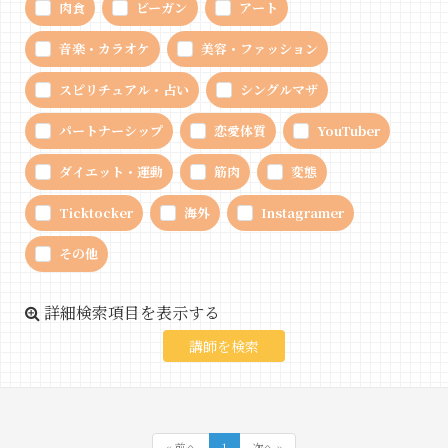
肉食
ビーガン
アート
音楽・カラオケ
美容・ファッション
スピリチュアル・占い
シングルマザ
パートナーシップ
恋愛体質
YouTuber
ダイエット・運動
筋肉
変態
Ticktocker
海外
Instagramer
その他
詳細検索項目を表示する
« 前へ
1
次へ »