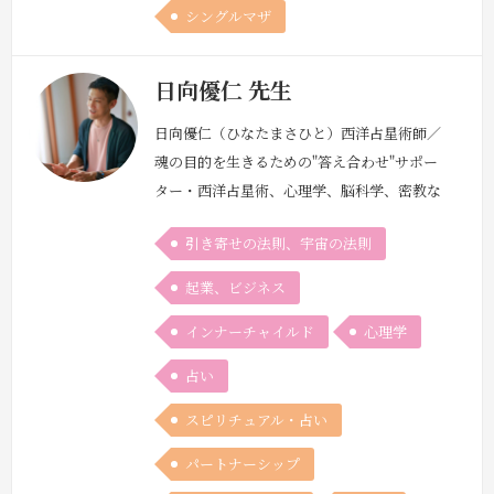
気…
続きを見る »
シングルマザ
日向優仁 先生
日向優仁（ひなたまさひと）西洋占星術師／
魂の目的を生きるための"答え合わせ"サポー
ター・西洋占星術、心理学、脳科学、密教な
ど、「魂の目的の答え合わせ」に繋がる知識
引き寄せの法則、宇宙の法則
を探求する人・元理系エンジニア歴13年→西
洋占星術師として独立起業 （高専→大学→
起業、ビジネス
大学院→精密機器メーカー研究所員→業界最
インナーチャイルド
心理学
大手鉄鋼メーカーのエネルギーコンサルタン
ト→現在）・述べ1000人以上の鑑定実績、女
占い
性のクライアントが98%・ロジカ…
続きを見
る »
スピリチュアル・占い
パートナーシップ