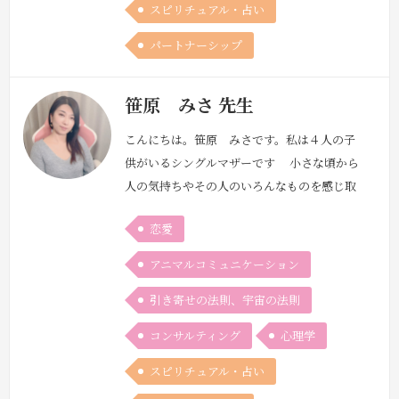
スピリチュアル・占い
パートナーシップ
笹原 みさ 先生
こんにちは。笹原 みさです。私は４人の子
供がいるシングルマザーです 小さな頃から
人の気持ちやその人のいろんなものを感じ取
る事ができる子供でしたいつも悩んでる人を
恋愛
見るとその人の向こう側が見えたり、想いが
すごく伝わってくるからどうしたらいいか
アニマルコミュニケーション
を 伝えて生きてきました。今まで子供から
引き寄せの法則、宇宙の法則
大人まで、たくさんの方のカウンセリングを
させて頂いてきて 思うことは本当にボタン
コンサルティング
心理学
のかけ間違いだったり目の前にあるドアが
た…
続きを見る »
スピリチュアル・占い