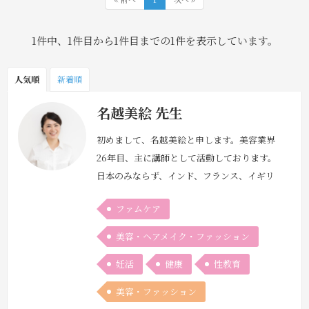
1件中、1件目から1件目までの1件を表示しています。
人気順
新着順
名越美絵 先生
初めまして、名越美絵と申します。美容業界
26年目、主に講師として活動しております。
日本のみならず、インド、フランス、イギリ
ス、タイ、韓国などの伝承医療を広く学び、
ファムケア
女性に寄り添うケアとして、産前産後、更年
期、ホルモンバランスに着目し、多くのサロ
美容・ヘアメイク・ファッション
ン様の教育をおこなっています。私自身が、
妊活
健康
性教育
若い頃から月経困難症やPMSに悩まされてき
て、肌荒れもおこしてました。手術に至るよ
美容・ファッション
うになり、フランスメディカルアロマテ…
続