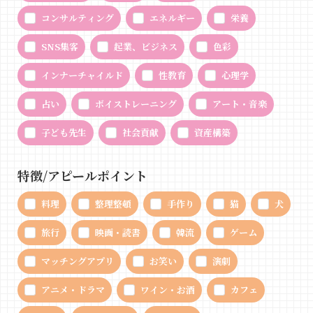
コンサルティング
エネルギー
栄養
SNS集客
起業、ビジネス
色彩
インナーチャイルド
性教育
心理学
占い
ボイストレーニング
アート・音楽
子ども先生
社会貢献
資産構築
特徴/アピールポイント
料理
整理整頓
手作り
猫
犬
旅行
映画・読書
韓流
ゲーム
マッチングアプリ
お笑い
演劇
アニメ・ドラマ
ワイン・お酒
カフェ