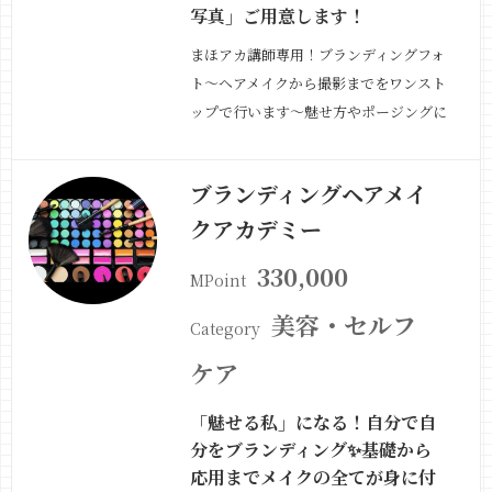
写真」ご用意します！
まほアカ講師専用！ブランディングフォ
ト〜ヘアメイクから撮影までをワンスト
ップで行います〜魅せ方やポージングに
ついてもアドバイスいたしますのでまだ
講師になって間もない方やこれから講師
ブランディングヘアメイ
を志す方にピッタリです。まほアカ「講
クアカデミー
師紹介」のアイコンやご自身のHP、
SNSにも使える写真をデータでお渡し
330,000
MPoint
します（約50…
続きを見る »
美容・セルフ
Category
ケア
「魅せる私」になる！自分で自
分をブランディング✨基礎から
応用までメイクの全てが身に付