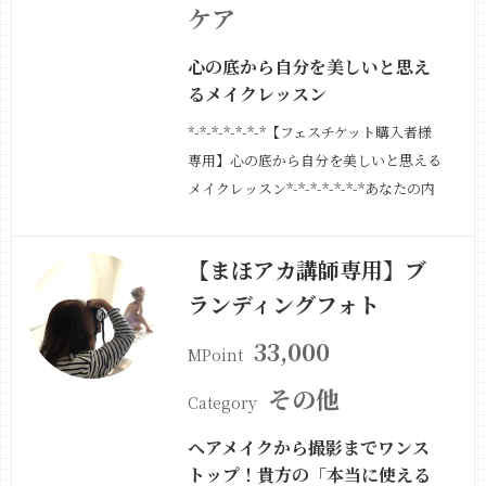
ケア
心の底から自分を美しいと思え
るメイクレッスン
*-*-*-*-*-*-*【フェスチケット購入者様
専用】心の底から自分を美しいと思える
メイクレッスン*-*-*-*-*-*-*あなたの内
なる美しさを引き出す、新しい自分と出
会う体験をしませんか？このメイクレッ
【まほアカ講師専用】ブ
スンは、外見を飾るだけでなく、心の中
ランディングフォト
に秘めた「本当の美しさ」を引き出すこ
とを目的としています…
続きを見る »
33,000
MPoint
その他
Category
ヘアメイクから撮影までワンス
トップ！貴方の「本当に使える