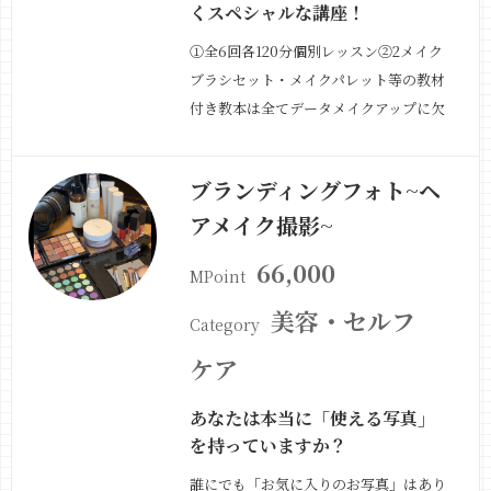
くスペシャルな講座！
①全6回各120分個別レッスン②2メイク
ブラシセット・メイクパレット等の教材
付き教本は全てデータメイクアップに欠
かせないメイクブラシ12本セット、アイ
シャドウからリップまでセットになった
ブランディングフォト~ヘ
プロ用メイクパレット等メイクレッスン
アメイク撮影~
に必要なメイク用品を「教材」としてプ
レゼントもうそれだけでワクワクする気
66,000
MPoint
持ちが…
続きを見る »
美容・セルフ
Category
ケア
あなたは本当に「使える写真」
を持っていますか？
誰にでも「お気に入りのお写真」はあり