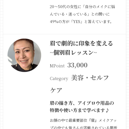
20〜50代の女性に「自分のメイクに悩
んでいる・迷っている」との問いに
49%の方が「YES」と答えています。
つまり約半数に女性達がメイクに悩んで
いますでもどうしたらいいか分からな
眉で劇的に印象を変える
い・・本当に自分を「どう魅せたいか」
~個別眉レッスン~
「どう魅られたいか」を理解する必要が
ある事は分かっているでもどうしたらい
33,000
MPoint
いか分からない…
続きを見る »
美容・セルフ
Category
ケア
眉の描き方、アイブロウ用品の
特徴や使い方まで学べます♪
お顔の中で最重要部位『眉』メイクアッ
プの中でも皆さんが苦戦されている箇所